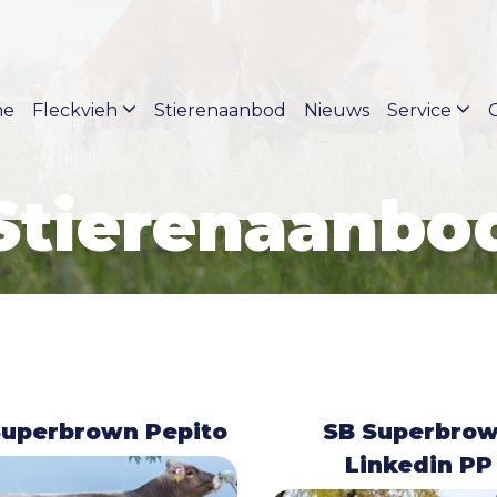
me
Fleckvieh
Stierenaanbod
Nieuws
Service
Stierenaanbo
Superbrown Pepito
SB Superbro
Linkedin PP