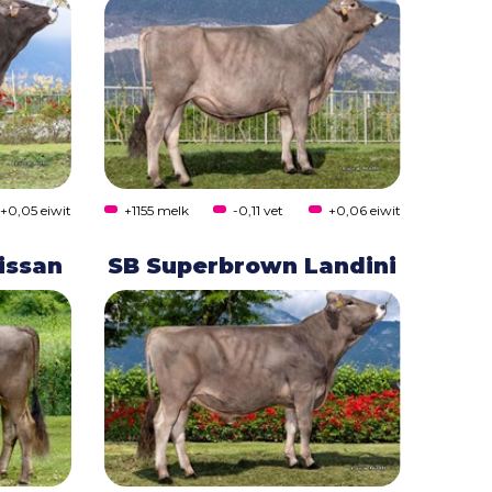
+0,05 eiwit
+1155 melk
-0,11 vet
+0,06 eiwit
issan
SB Superbrown Landini