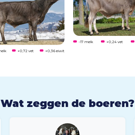
-17 melk
+0,24 vet
melk
+0,72 vet
+0,36 eiwit
Wat zeggen de boeren?