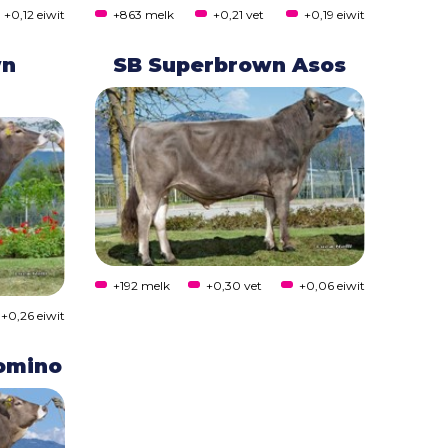
+0,12 eiwit
+863 melk
+0,21 vet
+0,19 eiwit
wn
SB Superbrown Asos
+192 melk
+0,30 vet
+0,06 eiwit
+0,26 eiwit
omino