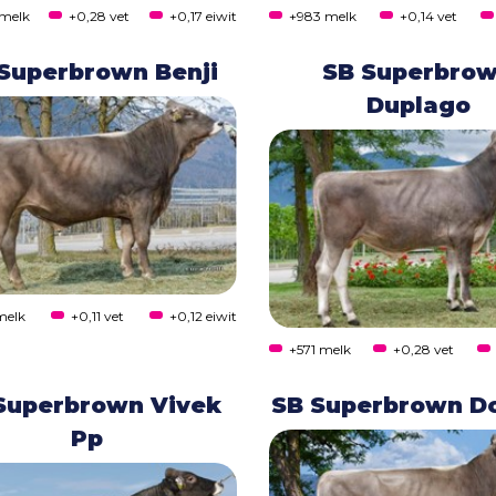
 melk
+0,28 vet
+0,17 eiwit
+983 melk
+0,14 vet
Superbrown Benji
SB Superbro
Duplago
melk
+0,11 vet
+0,12 eiwit
+571 melk
+0,28 vet
Superbrown Vivek
SB Superbrown D
Pp