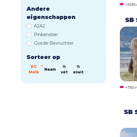
+1035
Andere
eigenschappen
SB 
A2A2
Pinkenstier
Goede Bevruchter
Sorteer op
KG
%
%
Naam
Melk
vet
eiwit
+750 
SB 