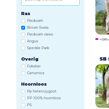
Ras
Fleckvieh
Brown Swiss
Fleckvieh vlees
+1285
Angus
Speckle Park
SB 
Overig
Fokstier
Genomics
Hoornloos
Pp heterozygoot
PP 100% hoornloos
PS