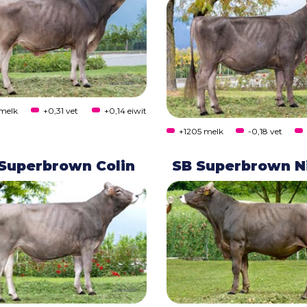
 melk
+0,31 vet
+0,14 eiwit
+1205 melk
-0,18 vet
Superbrown Colin
SB Superbrown N