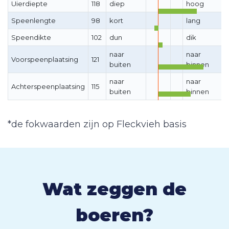
Uierdiepte
118
diep
hoog
Speenlengte
98
kort
lang
Speendikte
102
dun
dik
naar
naar
Voorspeenplaatsing
121
buiten
binnen
naar
naar
Achterspeenplaatsing
115
buiten
binnen
*de fokwaarden zijn op Fleckvieh basis
Wat zeggen de
boeren?