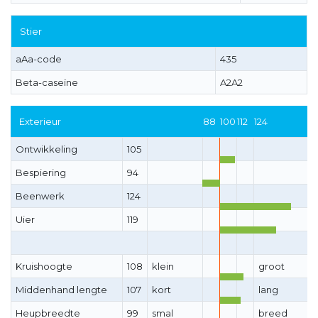
Stier
aAa-code
435
Beta-caseïne
A2A2
Exterieur
88
100
112
124
Ontwikkeling
105
Bespiering
94
Beenwerk
124
Uier
119
Kruishoogte
108
klein
groot
Middenhand lengte
107
kort
lang
Heupbreedte
99
smal
breed