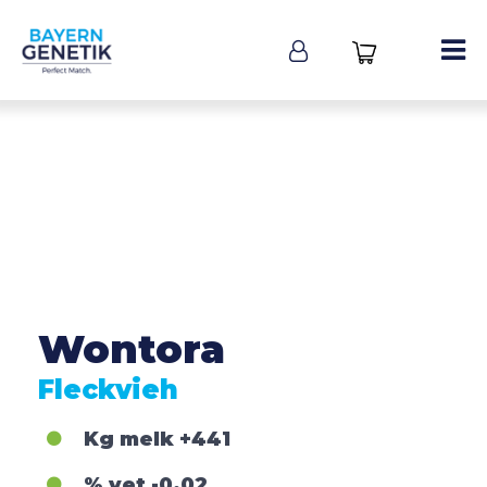
Wontora
Fleckvieh
Kg melk
+441
% vet
-0,02