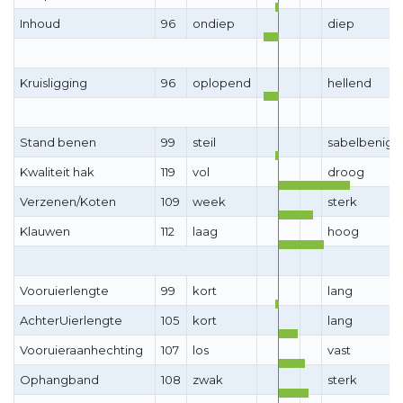
Inhoud
96
ondiep
diep
Kruisligging
96
oplopend
hellend
Stand benen
99
steil
sabelbenig
Kwaliteit hak
119
vol
droog
Verzenen/Koten
109
week
sterk
Klauwen
112
laag
hoog
Vooruierlengte
99
kort
lang
AchterUierlengte
105
kort
lang
Vooruieraanhechting
107
los
vast
Ophangband
108
zwak
sterk