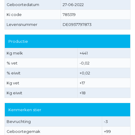
Geboortedatum
27-06-2022
Ki code
785319
Levensnummer
DE0957797873
Productie
Kg melk
+441
% vet
-0,02
% eiwit
+0,02
Kg vet
+17
Kg eiwit
+18
Kenmerken stier
Bevruchting
-3
Geboortegemak
+99