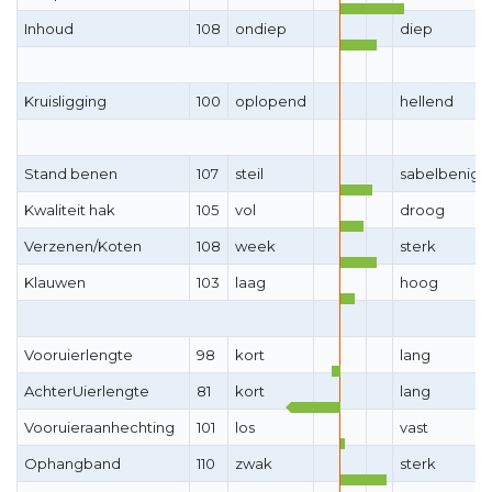
Inhoud
108
ondiep
diep
Kruisligging
100
oplopend
hellend
Stand benen
107
steil
sabelbenig
Kwaliteit hak
105
vol
droog
Verzenen/Koten
108
week
sterk
Klauwen
103
laag
hoog
Vooruierlengte
98
kort
lang
AchterUierlengte
81
kort
lang
Vooruieraanhechting
101
los
vast
Ophangband
110
zwak
sterk