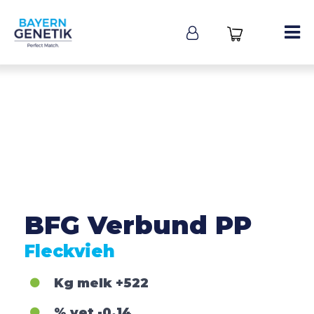
BFG Verbund PP
Fleckvieh
Kg melk
+522
% vet
-0,14