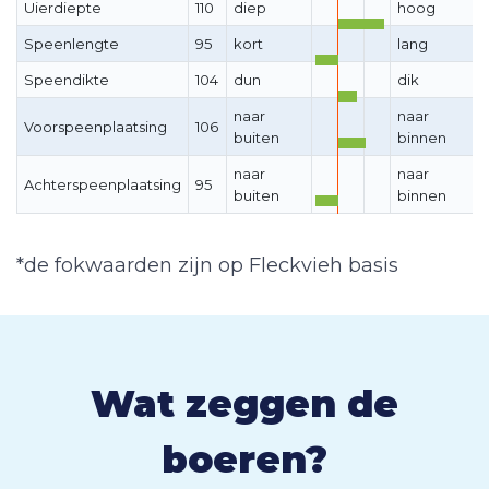
Uierdiepte
110
diep
hoog
Speenlengte
95
kort
lang
Speendikte
104
dun
dik
naar
naar
Voorspeenplaatsing
106
buiten
binnen
naar
naar
Achterspeenplaatsing
95
buiten
binnen
*de fokwaarden zijn op Fleckvieh basis
Wat zeggen de
boeren?