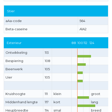
Stier
aAa-code
564
Beta-caseïne
A1A2
Exterieur
88
100
112
124
Ontwikkeling
113
Bespiering
108
Beenwerk
105
Uier
105
Kruishoogte
111
klein
groot
Middenhand lengte
117
kort
lang
Heupbreedte
114
smal
breed