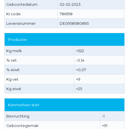
Geboortedatum
02-02-2023
Ki code
786198
Levensnummer
DE0958580895
Productie
Kg melk
+522
% vet
-0,14
% eiwit
+0,07
Kg vet
+9
Kg eiwit
+25
Kenmerken stier
Bevruchting
-1
Geboortegemak
+91