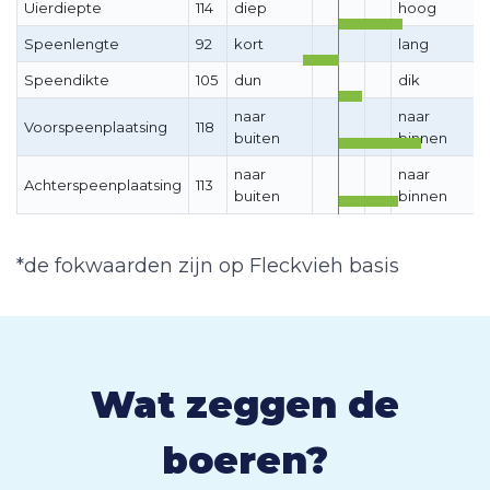
Uierdiepte
114
diep
hoog
Speenlengte
92
kort
lang
Speendikte
105
dun
dik
naar
naar
Voorspeenplaatsing
118
buiten
binnen
naar
naar
Achterspeenplaatsing
113
buiten
binnen
*de fokwaarden zijn op Fleckvieh basis
Wat zeggen de
boeren?