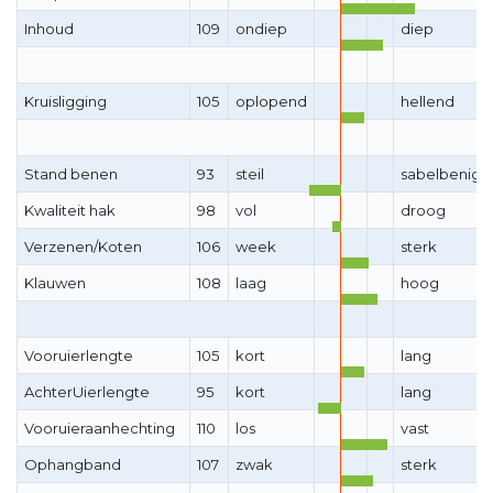
Inhoud
109
ondiep
diep
Kruisligging
105
oplopend
hellend
Stand benen
93
steil
sabelbenig
Kwaliteit hak
98
vol
droog
Verzenen/Koten
106
week
sterk
Klauwen
108
laag
hoog
Vooruierlengte
105
kort
lang
AchterUierlengte
95
kort
lang
Vooruieraanhechting
110
los
vast
Ophangband
107
zwak
sterk