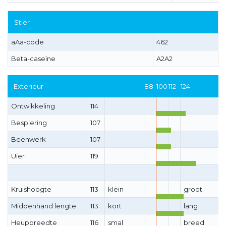
Stier
aAa-code
462
Beta-caseïne
A2A2
Exterieur
88
100
112
124
Ontwikkeling
114
Bespiering
107
Beenwerk
107
Uier
119
Kruishoogte
113
klein
groot
Middenhand lengte
113
kort
lang
Heupbreedte
116
smal
breed