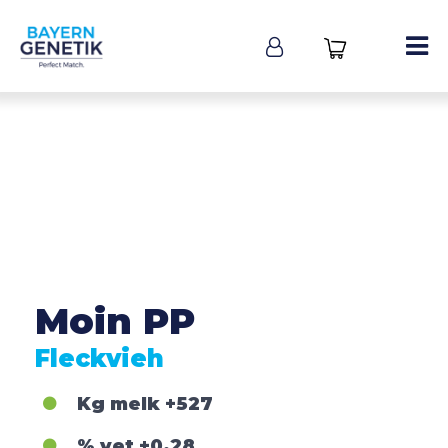
Moin PP
Fleckvieh
Kg melk
+527
% vet
+0,28