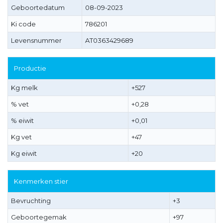
Geboortedatum
08-09-2023
Ki code
786201
Levensnummer
AT0363429689
Productie
Kg melk
+527
% vet
+0,28
% eiwit
+0,01
Kg vet
+47
Kg eiwit
+20
Kenmerken stier
Bevruchting
+3
Geboortegemak
+97