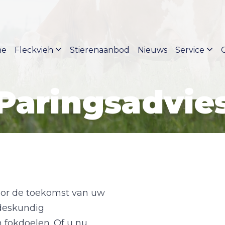
me
Fleckvieh
Stierenaanbod
Nieuws
Service
Paringsadvie
 voor de toekomst van uw
 deskundig
 fokdoelen. Of u nu