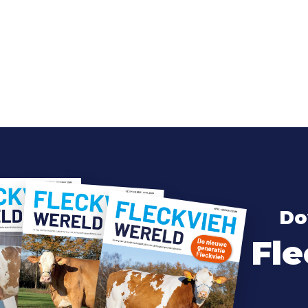
Do
Fle