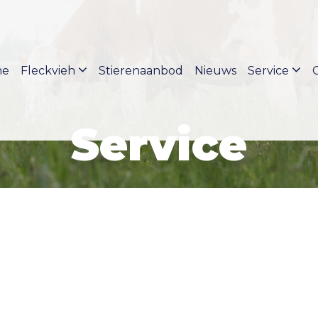
me
Fleckvieh
Stierenaanbod
Nieuws
Service
Service