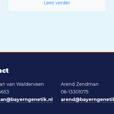
Lees verder
act
aan van Walderveen
Arend Zendman
6653
06-13301075
iaan@bayerngenetik.nl
arend@bayerngenetik