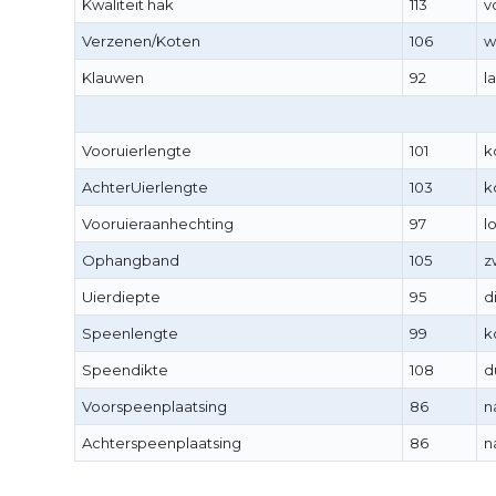
Kwaliteit hak
113
v
Verzenen/Koten
106
w
Klauwen
92
l
Vooruierlengte
101
k
AchterUierlengte
103
k
Vooruieraanhechting
97
l
Ophangband
105
z
Uierdiepte
95
d
Speenlengte
99
k
Speendikte
108
d
Voorspeenplaatsing
86
n
Achterspeenplaatsing
86
n