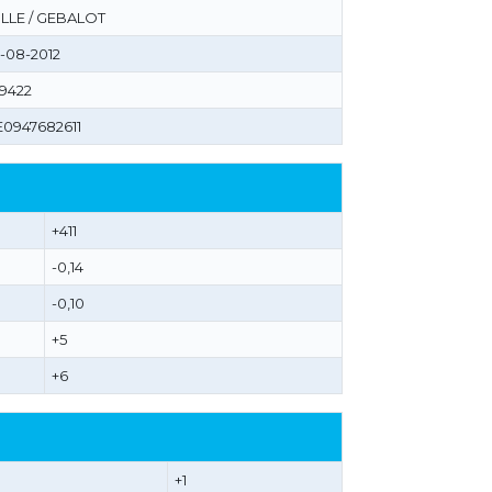
LLE / GEBALOT
-08-2012
9422
0947682611
+411
-0,14
-0,10
+5
+6
+1