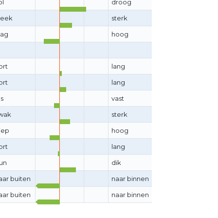
ol
droog
eek
sterk
aag
hoog
ort
lang
ort
lang
os
vast
wak
sterk
iep
hoog
ort
lang
un
dik
aar buiten
naar binnen
aar buiten
naar binnen