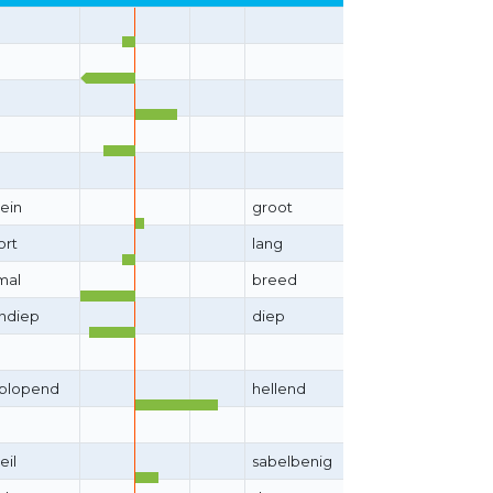
lein
groot
ort
lang
mal
breed
ndiep
diep
plopend
hellend
eil
sabelbenig