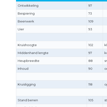
Ontwikkeling
97
Bespiering
73
Beenwerk
109
Uier
93
Kruishoogte
102
k
Middenhand lengte
97
k
Heupbreedte
88
s
Inhoud
90
o
Kruisligging
118
o
Stand benen
105
st