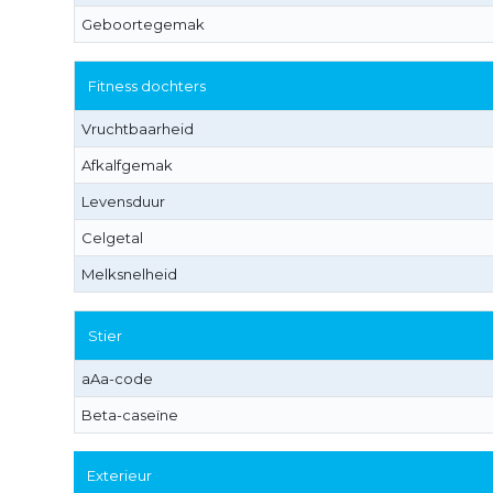
Geboortegemak
Fitness dochters
Vruchtbaarheid
Afkalfgemak
Levensduur
Celgetal
Melksnelheid
Stier
aAa-code
Beta-caseïne
Exterieur