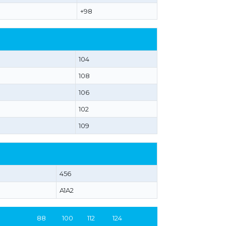
+98
104
108
106
102
109
456
A1A2
88
100
112
124