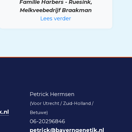
Familie Harbers - Ruesink,
Melkveebedrijf Braakman
Lees verder
Petrick Hermsen
(Voor Utrecht / Zuid-Holland /
.nl
Betuwe)
06-20296846
petrick@bayerngenetik.nl