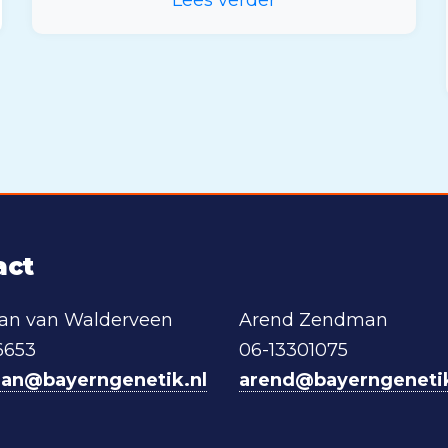
act
aan van Walderveen
Arend Zendman
6653
06-13301075
iaan@bayerngenetik.nl
arend@bayerngenetik