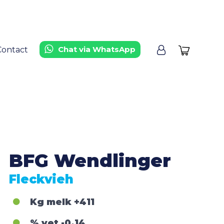
Chat via WhatsApp
Contact
BFG Wendlinger
Fleckvieh
Kg melk
+411
% vet
-0,14