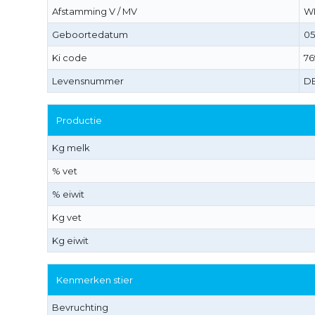
Afstamming V / MV
WI
Geboortedatum
05
Ki code
76
Levensnummer
DE
Productie
Kg melk
% vet
% eiwit
Kg vet
Kg eiwit
Kenmerken stier
Bevruchting