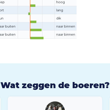
iep
hoog
ort
lang
un
dik
aar buiten
naar binnen
aar buiten
naar binnen
Wat zeggen de boeren?