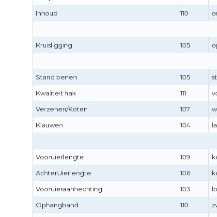
Inhoud
110
o
Kruisligging
105
o
Stand benen
105
st
Kwaliteit hak
111
v
Verzenen/Koten
107
w
Klauwen
104
l
Vooruierlengte
109
k
AchterUierlengte
106
k
Vooruieraanhechting
103
l
Ophangband
110
z