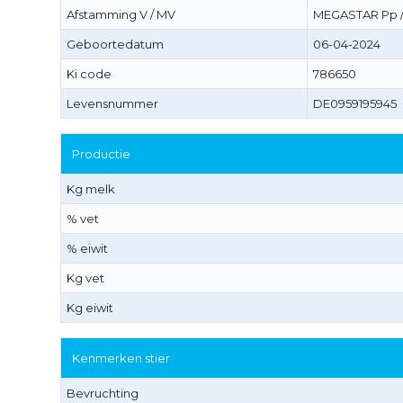
Afstamming V / MV
MEGASTAR Pp /
Geboortedatum
06-04-2024
Ki code
786650
Levensnummer
DE0959195945
Productie
Kg melk
% vet
% eiwit
Kg vet
Kg eiwit
Kenmerken stier
Bevruchting