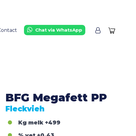
Chat via WhatsApp
Contact
BFG Megafett PP
Fleckvieh
Kg melk
+499
% vet
+0,43