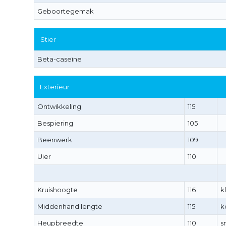
Geboortegemak
Stier
Beta-caseïne
Exterieur
Ontwikkeling
115
Bespiering
105
Beenwerk
109
Uier
110
Kruishoogte
116
k
Middenhand lengte
115
k
Heupbreedte
110
s