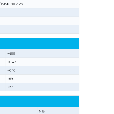
 IMMUNITY PS
+499
+0,43
+0,10
+59
+27
N.B.