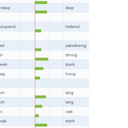
ndiep
diep
plopend
hellend
eil
sabelbenig
ol
droog
eek
sterk
aag
hoog
ort
lang
ort
lang
os
vast
wak
sterk