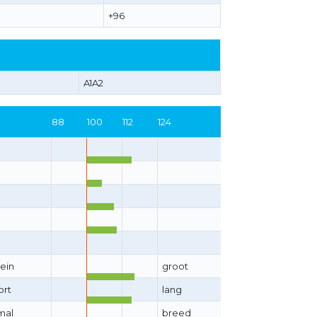
+96
A1A2
88
100
112
124
lein
groot
ort
lang
mal
breed