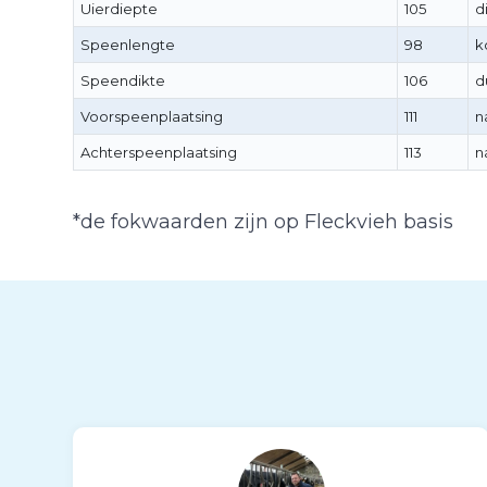
Uierdiepte
105
d
Speenlengte
98
k
Speendikte
106
d
Voorspeenplaatsing
111
n
Achterspeenplaatsing
113
n
*de fokwaarden zijn op Fleckvieh basis