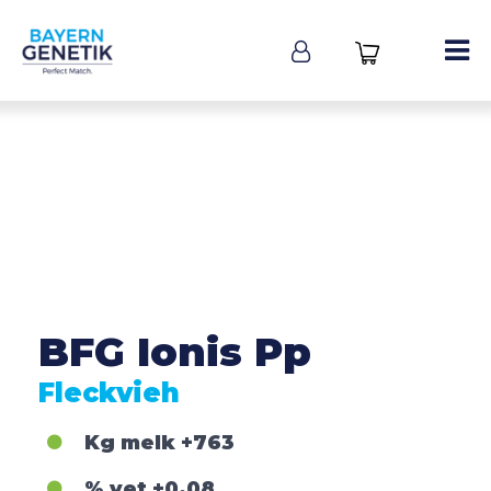
BFG Ionis Pp
Fleckvieh
Kg melk
+763
% vet
+0,08