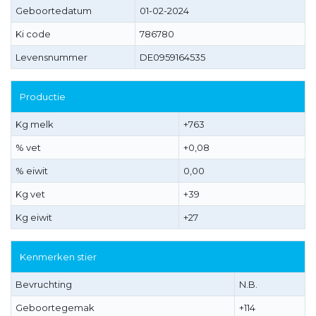
Geboortedatum
01-02-2024
Ki code
786780
Levensnummer
DE0959164535
Productie
Kg melk
+763
% vet
+0,08
% eiwit
0,00
Kg vet
+39
Kg eiwit
+27
Kenmerken stier
Bevruchting
N.B.
Geboortegemak
+114