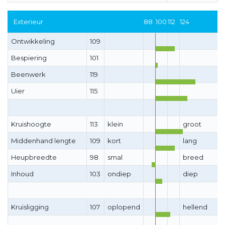
Exterieur
88
100
112
124
Ontwikkeling
109
Bespiering
101
Beenwerk
119
Uier
115
Kruishoogte
113
klein
groot
Middenhand lengte
109
kort
lang
Heupbreedte
98
smal
breed
Inhoud
103
ondiep
diep
Kruisligging
107
oplopend
hellend