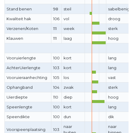
Stand benen
98
steil
sabelbenig
Kwaliteit hak
106
vol
droog
Verzenen/Koten
111
week
sterk
Klauwen
111
laag
hoog
Vooruierlengte
100
kort
lang
AchterUierlengte
103
kort
lang
Vooruieraanhechting
105
los
vast
Ophangband
104
zwak
sterk
Uierdiepte
110
diep
hoog
Speenlengte
100
kort
lang
Speendikte
100
dun
dik
naar
naar
Voorspeenplaatsing
103
buiten
binnen