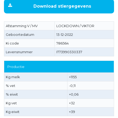
Download stiergegevens
Afstamming V / MV
LOCKDOWN / VIKTOR
Geboortedatum
13-12-2022
Ki code
786564
Levensnummer
IT73990330337
Productie
Kg melk
+1155
% vet
-0,11
% eiwit
+0,06
Kg vet
+32
Kg eiwit
+39