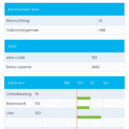
Kenmerken stier
Bevruchting
+2
Geboortegemak
+88
Stier
aAa-code
153
Beta-caseïne
A1A2
Exterieur
88
100
112
124
Ontwikkeling
111
Beenwerk
110
Uier
120