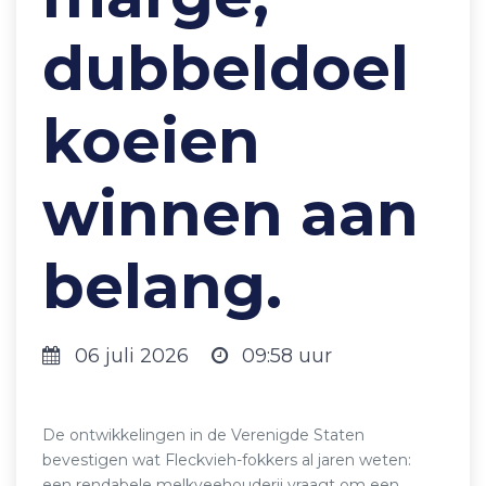
dubbeldoel
koeien
winnen aan
belang.
06 juli 2026
09:58 uur
De ontwikkelingen in de Verenigde Staten
bevestigen wat Fleckvieh-fokkers al jaren weten:
een rendabele melkveehouderij vraagt om een