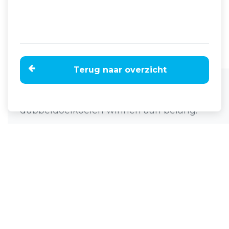
Terug naar overzicht
Home
Nieuws
Geen rundvlees geen marge,
dubbeldoelkoeien winnen aan belang.