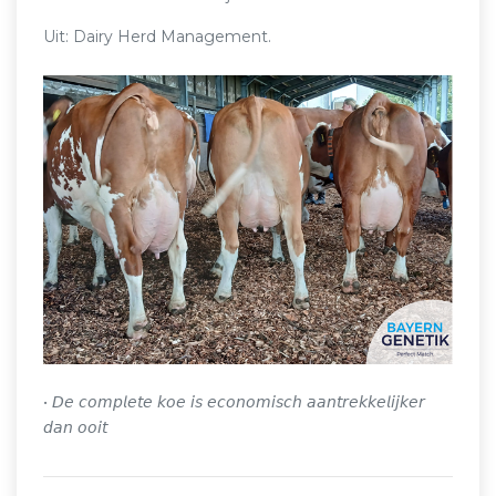
Uit: Dairy Herd Management.
• 𝘋𝘦 𝘤𝘰𝘮𝘱𝘭𝘦𝘵𝘦 𝘬𝘰𝘦 𝘪𝘴 𝘦𝘤𝘰𝘯𝘰𝘮𝘪𝘴𝘤𝘩 𝘢𝘢𝘯𝘵𝘳𝘦𝘬𝘬𝘦𝘭𝘪𝘫𝘬𝘦𝘳
𝘥𝘢𝘯 𝘰𝘰𝘪𝘵