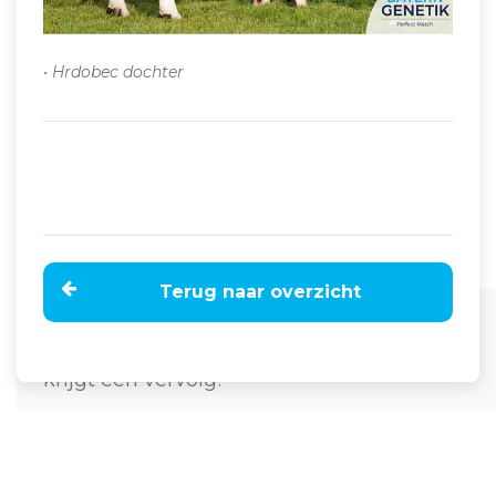
• Hrdobec dochter
Terug naar overzicht
Home
Nieuws
BFG Hrom, het succes van BFG Hrdobec
krijgt een vervolg!