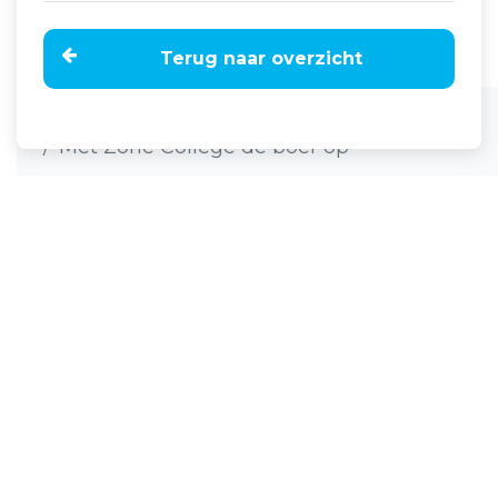
Terug naar overzicht
Home
Nieuws
Met Zone College de boer op