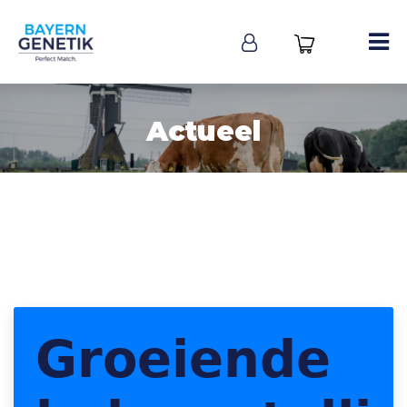
Actueel
𝗚𝗿𝗼𝗲𝗶𝗲𝗻𝗱𝗲