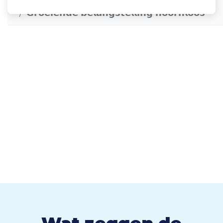
𝗚𝗿𝗼𝗲𝗶𝗲𝗻𝗱𝗲 𝗯𝗲𝗹𝗮𝗻𝗴𝘀𝘁𝗲𝗹𝗹𝗶𝗻𝗴 𝗵𝗼𝗼𝗿𝗻𝗹𝗼𝗼𝘀