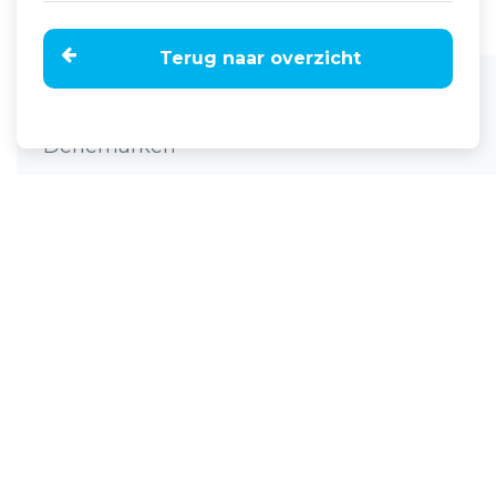
Terug naar overzicht
Home
Nieuws
Koei'n Kiek'n bij Harrie van het Klooster in
Denemarken