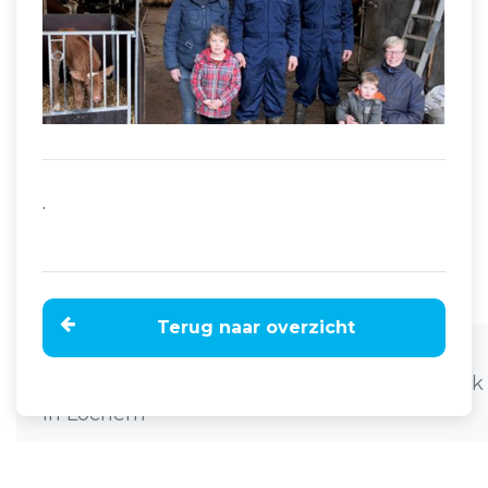
.
Terug naar overzicht
Home
Nieuws
Koei'n Kiek'n op afstand bij familie Esselink
in Lochem