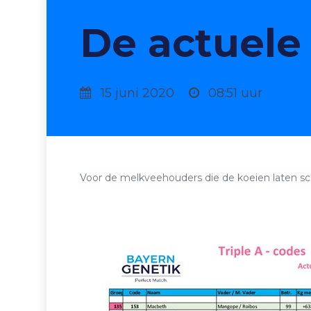
De actuele T
15 juni 2020
08:51 uur
Voor de melkveehouders die de koeien laten sco