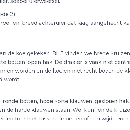
ier, soepel uierweefsel.
ode 2)
rbenen, breed achteruier dat laag aangehecht kan 
 van de koe gekeken. Bij 3 vinden we brede kruizen
atte botten, open hak. De draaier is vaak niet cent
nnen worden en de koeien niet recht boven de kl
d wordt.
t, ronde botten, hoge korte klauwen, gesloten hak.
ven de harde klauwen staan. Wel kunnen de kruiz
leiden tot smet tussen de benen of een wijde voor