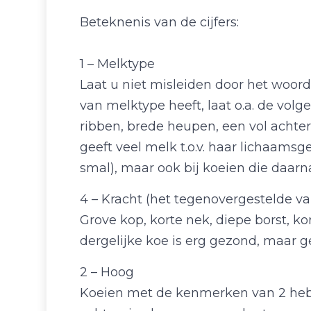
Beteknenis van de cijfers:
1 – Melktype
Laat u niet misleiden door het woor
van melktype heeft, laat o.a. de vol
ribben, brede heupen, een vol achter
geeft veel melk t.o.v. haar lichaam
smal), maar ook bij koeien die daarn
4 – Kracht (het tegenovergestelde va
Grove kop, korte nek, diepe borst, ko
dergelijke koe is erg gezond, maar g
2 – Hoog
Koeien met de kenmerken van 2 hebbe