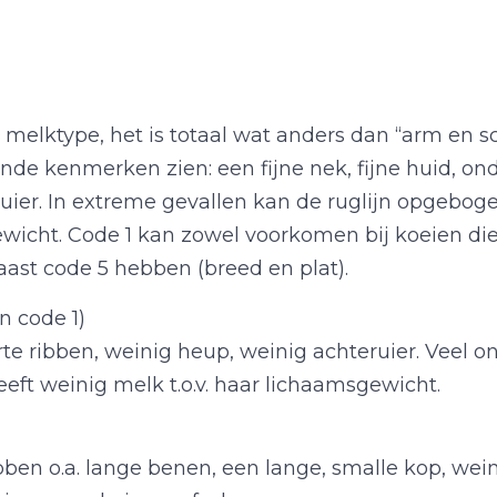
d melktype, het is totaal wat anders dan “arm en 
gende kenmerken zien: een fijne nek, fijne huid, o
uier. In extreme gevallen kan de ruglijn opgebogen
sgewicht. Code 1 kan zowel voorkomen bij koeien d
aast code 5 hebben (breed en plat).
n code 1)
rte ribben, weinig heup, weinig achteruier. Veel 
eeft weinig melk t.o.v. haar lichaamsgewicht.
n o.a. lange benen, een lange, smalle kop, wein