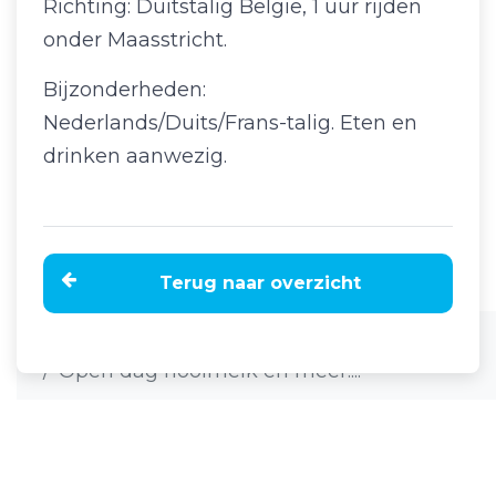
Richting: Duitstalig Belgie, 1 uur rijden
onder Maasstricht.
Bijzonderheden:
Nederlands/Duits/Frans-talig. Eten en
drinken aanwezig.
Terug naar overzicht
Home
Nieuws
Open dag hooimelk en meer....