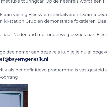
et luxe touringcar. Op de heenreis wordt een Fle
aan veiling Fleckvieh stierkalveren. Daarna bedri
n ki-station Grub en demonstratie fokstieren. Da
s naar Nederland met onderweg bezoek aan Fleckv
pige deelnemer aan deze reis kun je je nu al opg
tef@bayerngenetik.nl
ijk als het definitieve programma is vastgesteld 
 voorrang.