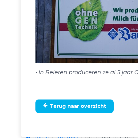
• In Beieren produceren ze al 5 jaar 
Terug naar overzicht
Home
Nieuws
Reis naar Beieren