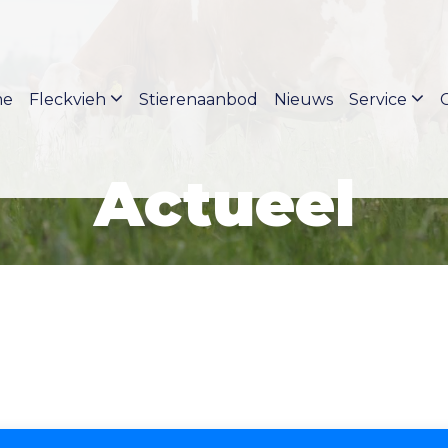
me
Fleckvieh
Stierenaanbod
Nieuws
Service
Actueel