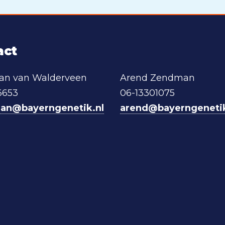
act
aan van Walderveen
Arend Zendman
6653
06-13301075
iaan@bayerngenetik.nl
arend@bayerngenetik