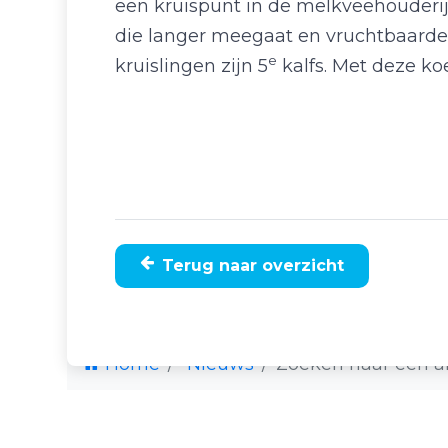
een kruispunt in de melkveehouderij
die langer meegaat en vruchtbaarder
e
kruislingen zijn 5
kalfs. Met deze ko
Terug naar overzicht
Home
Nieuws
Zoeken naar een a