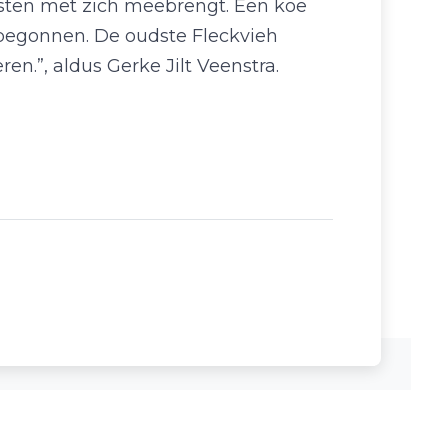
osten met zich meebrengt. Een koe
 begonnen. De oudste Fleckvieh
n.”, aldus Gerke Jilt Veenstra.