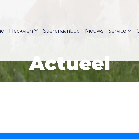
me
Fleckvieh
Stierenaanbod
Nieuws
Service
Actueel