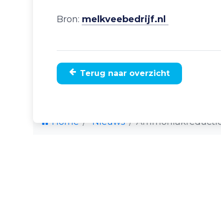
Bron:
melkveebedrijf.nl
Terug naar overzicht
Home
Nieuws
Ammoniakreductie 