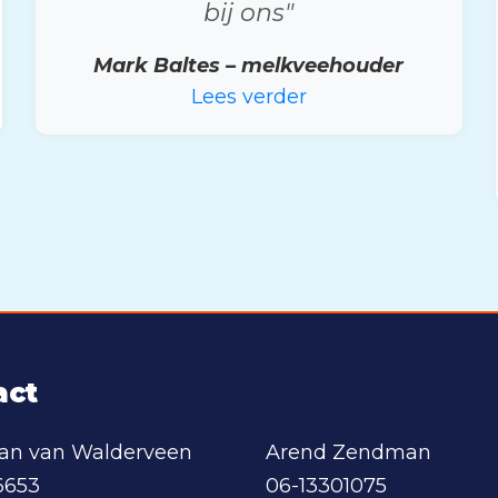
bij ons"
Mark Baltes – melkveehouder
Lees verder
act
aan van Walderveen
Arend Zendman
6653
06-13301075