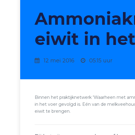
Ammoniakr
eiwit in he
12 mei 2016
05:15 uur
Binnen het praktijknetwerk 'Waarheen met ammon
in het voer gevolgd is. Eén van de melkveehou
eiwit te brengen.