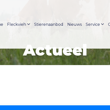
me
Fleckvieh
Stierenaanbod
Nieuws
Service
Actueel