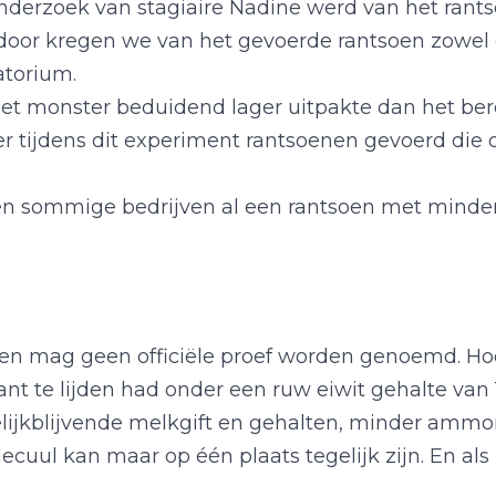
nderzoek van stagiaire Nadine werd van het rantso
door kregen we van het gevoerde rantsoen zowel
atorium.
 het monster beduidend lager uitpakte dan het ber
 tijdens dit experiment rantsoenen gevoerd die dic
en sommige bedrijven al een rantsoen met minder 
 en mag geen officiële proef worden genoemd. Ho
cant te lijden had onder een ruw eiwit gehalte van
 gelijkblijvende melkgift en gehalten, minder am
ul kan maar op één plaats tegelijk zijn. En als he