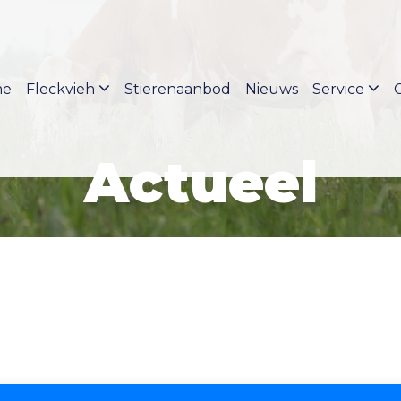
me
Fleckvieh
Stierenaanbod
Nieuws
Service
Actueel