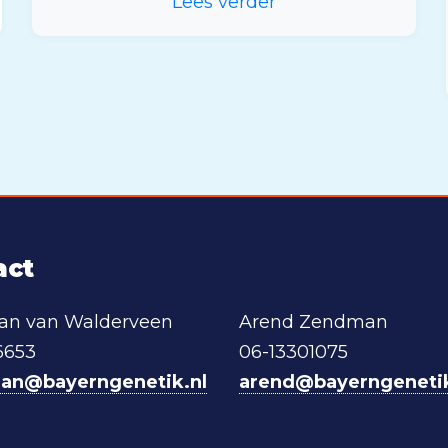
Lees verder
act
aan van Walderveen
Arend Zendman
6653
06-13301075
iaan@bayerngenetik.nl
arend@bayerngenetik