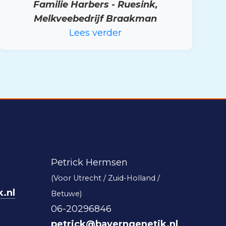
Familie Harbers - Ruesink,
Melkveebedrijf Braakman
Lees verder
Petrick Hermsen
(Voor Utrecht / Zuid-Holland /
.nl
Betuwe)
06-20296846
petrick@bayerngenetik.nl