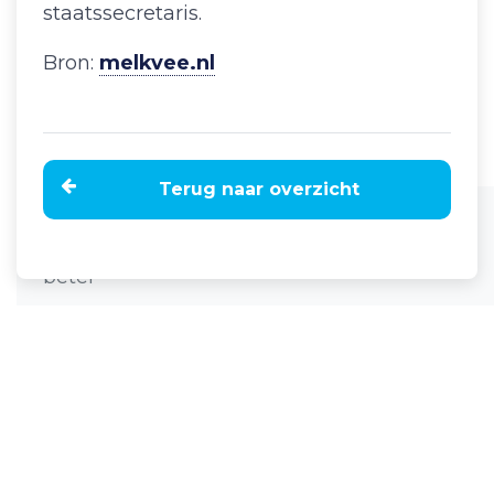
staatssecretaris.
Bron:
melkvee.nl
Terug naar overzicht
Home
Nieuws
Van Dam: kalf bij koe niet per definitie
beter