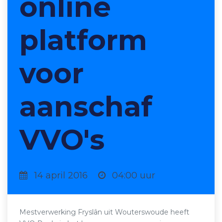
online
platform
voor
aanschaf
VVO's
14 april 2016
04:00 uur
Mestverwerking Fryslân uit Wouterswoude heeft