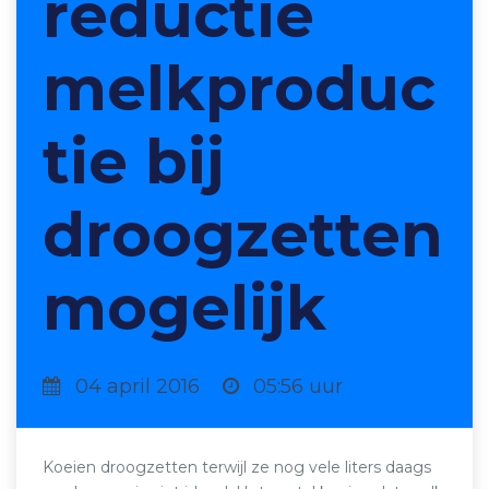
reductie
melkproduc
tie bij
droogzetten
mogelijk
04 april 2016
05:56 uur
Koeien droogzetten terwijl ze nog vele liters daags