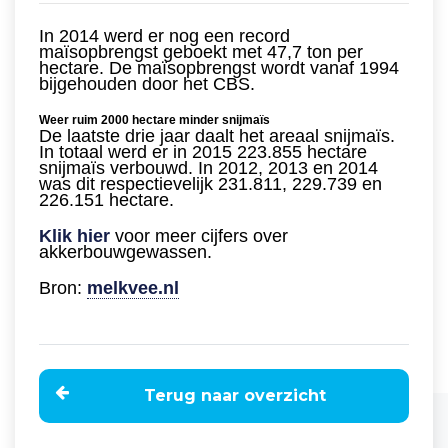
In 2014 werd er nog een record
maïsopbrengst geboekt met 47,7 ton per
hectare. De maïsopbrengst wordt vanaf 1994
bijgehouden door het CBS.
Weer ruim 2000 hectare minder snijmaïs
De laatste drie jaar daalt het areaal snijmaïs.
In totaal werd er in 2015 223.855 hectare
snijmaïs verbouwd. In 2012, 2013 en 2014
was dit respectievelijk 231.811, 229.739 en
226.151 hectare.
Klik hier
voor meer cijfers over
akkerbouwgewassen.
Bron:
melkvee.nl
Terug naar overzicht
Home
Nieuws
Maïsopbrengst in 2015 met 35,6 ton