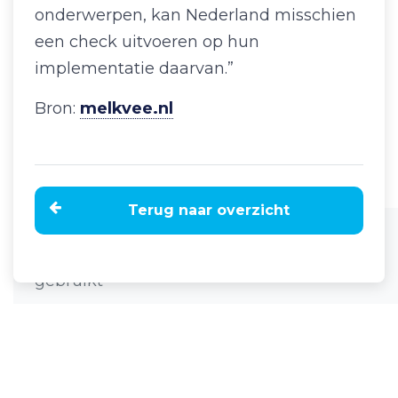
onderwerpen, kan Nederland misschien
een check uitvoeren op hun
implementatie daarvan.”
Bron:
melkvee.nl
Terug naar overzicht
Home
Nieuws
'Flexibiliteit in Natura 2000 onvoldoende
gebruikt'