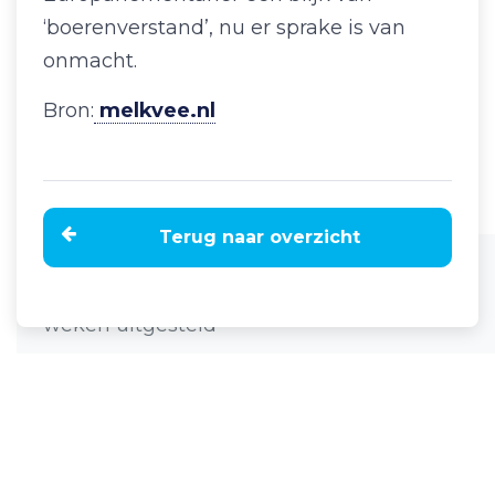
‘boerenverstand’, nu er sprake is van
onmacht.
Bron:
melkvee.nl
Terug naar overzicht
Home
Nieuws
Inzaaidatum vanggewassen met twee
weken uitgesteld