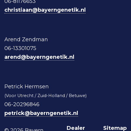
06-81176653
christiaan@bayerngenetik.nl
Arend Zendman
06-13301075
arend@bayerngenetik.nl
Petrick Hermsen
(Voor Utrecht / Zuid-Holland / Betuwe)
06-20296846
petrick@bayerngenetik.nl
Dealer
Sitemap
© 2026 Bayern