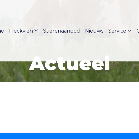
me
Fleckvieh
Stierenaanbod
Nieuws
Service
Actueel