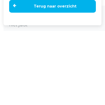
Terug naar overzicht
Home
Nieuws
30% Melkveehouders bewaart antibiotica
niet juist