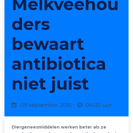
Melkveehou
ders
bewaart
antibiotica
niet juist
09 september 2015
04:00 uur
Diergeneesmiddelen werken beter als ze