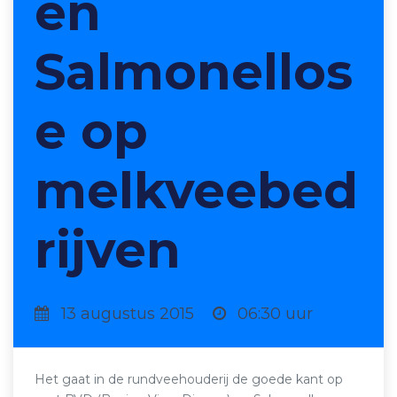
en
Salmonellos
e op
melkveebed
rijven
13 augustus 2015
06:30 uur
Het gaat in de rundveehouderij de goede kant op