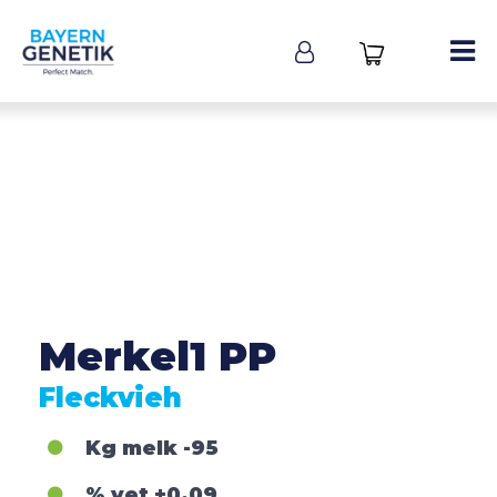
Merkel1 PP
Fleckvieh
Kg melk
-95
% vet
+0,09