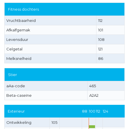
Fitness dochters
Vruchtbaarheid
112
Afkalfgemak
101
Levensduur
108
Celgetal
121
Melksnelheid
86
Stier
aAa-code
465
Beta-caseïne
A2A2
Exterieur
88
100
112
124
Ontwikkeling
105