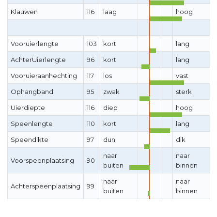
Klauwen
116
laag
hoog
Vooruierlengte
103
kort
lang
AchterUierlengte
96
kort
lang
Vooruieraanhechting
117
los
vast
Ophangband
95
zwak
sterk
Uierdiepte
116
diep
hoog
Speenlengte
110
kort
lang
Speendikte
97
dun
dik
naar
naar
Voorspeenplaatsing
90
buiten
binnen
naar
naar
Achterspeenplaatsing
99
buiten
binnen