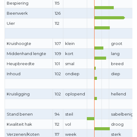
Bespiering
115
Beenwerk
126
Uier
112
Kruishoogte
107
klein
groot
Middenhand lengte
109
kort
lang
Heupbreedte
101
smal
breed
Inhoud
102
ondiep
diep
Kruisligging
102
oplopend
hellend
Stand benen
94
steil
sabelbenig
Kwaliteit hak
112
vol
droog
Verzenen/Koten
117
week
sterk