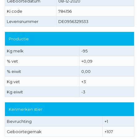
Geboortedatum
08-12-2020
Ki code
784156
Levensnummer
DE0956329533
Productie
Kg melk
-95
% vet
+0,09
% eiwit
0,00
Kg vet
+3
Kg eiwit
-3
Kenmerken stier
Bevruchting
+1
Geboortegemak
+107