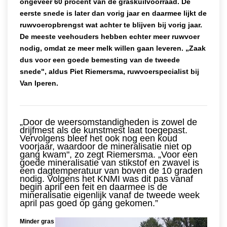
ongeveer 60 procent van de graskuilvoorraad. De
eerste snede is later dan vorig jaar en daarmee lijkt de
ruwvoeropbrengst wat achter te blijven bij vorig jaar.
De meeste veehouders hebben echter meer ruwvoer
nodig, omdat ze meer melk willen gaan leveren. „Zaak
dus voor een goede bemesting van de tweede
snede", aldus Piet Riemersma, ruwvoerspecialist bij
Van Iperen.
„Door de weersomstandigheden is zowel de
drijfmest als de kunstmest laat toegepast.
Vervolgens bleef het ook nog een koud
voorjaar, waardoor de mineralisatie niet op
gang kwam", zo zegt Riemersma. „Voor een
goede mineralisatie van stikstof en zwavel is
een dagtemperatuur van boven de 10 graden
nodig. Volgens het KNMI was dit pas vanaf
begin april een feit en daarmee is de
mineralisatie eigenlijk vanaf de tweede week
april pas goed op gang gekomen.”
Minder gras