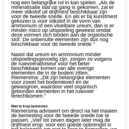
nog een belangrijke rol in kan spelen. „Als de
mineralisatie laat op gang is gekomen, zal er
meer stikstof uit drijfmest beschikbaar zijn
voor de tweede snede. En als er bij kunstmest
gekozen is voor stikstof in de vorm van
ammonium of een vloeibare ureum, dan is er
minder risico op uitspoeling geweest omdat
deze vormen zich binden aan de organische
stof. De onbenutte elementen zijn dus nog
beschikbaar voor de tweede snede.”
Naast dat ureum en ammonium minder
uitspoelingsgevoelig zijn, zorgen ze volgens
de ruwvoeradviseur voor het beter
beschikbaar komen van alle overige
elementen die in de bodem zitten.
Riemersma: „Dit zijn belangrijke elementen
voor zowel het bodemleven en de
gewasgroei, waardoor veel organisch
gebonden elementen in het ruwvoer
terechtkomen."
Niet te krap bemesten
Riemersma adviseert om direct na het maaien
de bemesting voor de tweede snede toe te
passen. „Vier tot zeven dagen later mag de
drijfmest erop. voor een goede opbrengst is