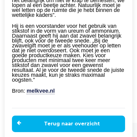
het belangrijk om niet te krap te bemesten, we
lopen al een beetje achter. Natuurlijk moet je
wel letten op de ruimte die je hebt binnen de
wettelijke kaders”.
Hij is een voorstander voor het gebruik van
stikstof in de vorm van ureum of ammonium.
Daarnaast geeft hij aan dat zwavel belangrijk
blijft, ook voor de tweede snede. „Bij de
zwavelgift moet je er als veehouder op letten
dat je niet overdoseert. Ook moet je een
goede productkeuze maken. Kies voor
producten met minimaal twee keer meer
stikstof dan zwavel voor een gewenst
resultaat. Al je voor de tweede snede de juiste
keuzes maakt, kun je straks maximaal
oogsten.”
Bron:
melkvee.nl
Terug naar overzicht
Home
Nieuws