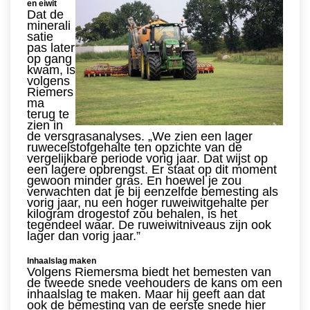
en eiwit
Dat de
minerali
satie
pas later
op gang
kwam, is
volgens
Riemers
ma
terug te
zien in
de versgrasanalyses. „We zien een lager
ruwecelstofgehalte ten opzichte van de
vergelijkbare periode vorig jaar. Dat wijst op
een lagere opbrengst. Er staat op dit moment
gewoon minder gras. En hoewel je zou
verwachten dat je bij eenzelfde bemesting als
vorig jaar, nu een hoger ruweiwitgehalte per
kilogram drogestof zou behalen, is het
tegendeel waar. De ruweiwitniveaus zijn ook
lager dan vorig jaar.”
Inhaalslag maken
Volgens Riemersma biedt het bemesten van
de tweede snede veehouders de kans om een
inhaalslag te maken. Maar hij geeft aan dat
ook de bemesting van de eerste snede hier