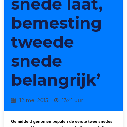
snede laat,
bemesting
tweede
snede
belangrijk’
12 mei 2015
13:41 uur
Gemiddeld genomen bepalen de eerste twee snedes