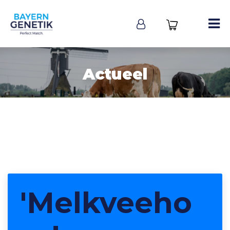
Actueel
'Melkveeho