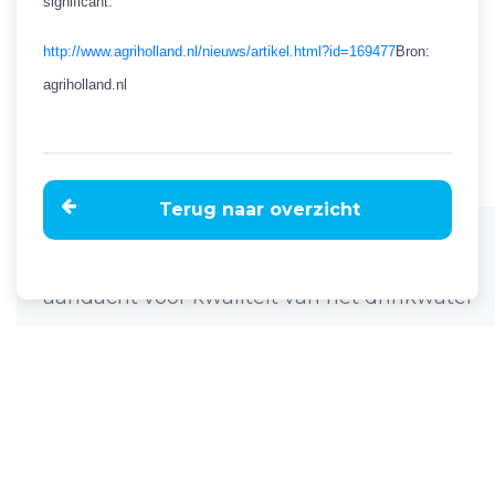
significant.
http://www.agriholland.nl/nieuws/artikel.html?id=169477
Bron:
agriholland.nl
Terug naar overzicht
Home
Nieuws
'Melkveehouders hebben onvoldoende
aandacht voor kwaliteit van het drinkwater'