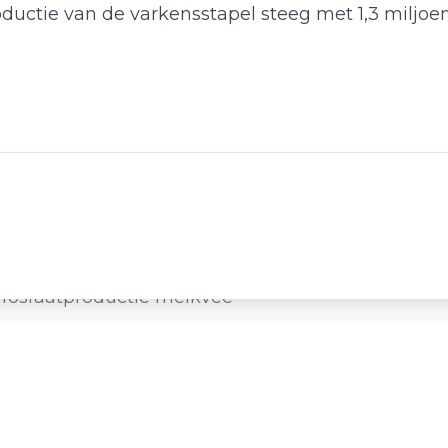
oductie van de varkensstapel steeg met 1,3 miljo
g fosfaatproductie melkvee