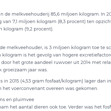
in de melkveehouderij 85,6 miljoen kilogram. In 2
ng van 7,1 miljoen kilogram (8,3 procent) ten opzic
 kilogram (9,2 procent).
 de melkveehouder, is 3 miljoen kilogram toe te sc
n kilogram is het gevolg van hogere excretiefacto
door het grote aandeel ruwvoer uit 2014 met relat
jk groeizaam jaar was.
in 2015 (4,53 gram fosfaat/kilogram) lager dan in
in het voerconvenant overeen was gekomen.
ens en pluimvee
am het aantal dieren ook toe. Verder was het fos