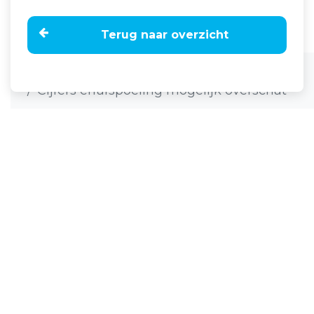
Terug naar overzicht
Home
Nieuws
Cijfers erfafspoeling mogelijk overschat