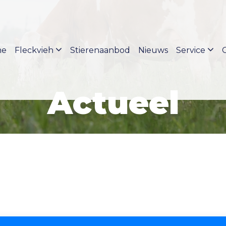
me
Fleckvieh
Stierenaanbod
Nieuws
Service
Actueel