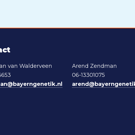
act
aan van Walderveen
Arend Zendman
6653
06-13301075
iaan@bayerngenetik.nl
arend@bayerngenetik