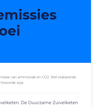
emissies
oei
emissie van ammoniak en CO2. Wel realiseerde
antwoorde soja.
uivelketen. De Duurzame Zuivelketen