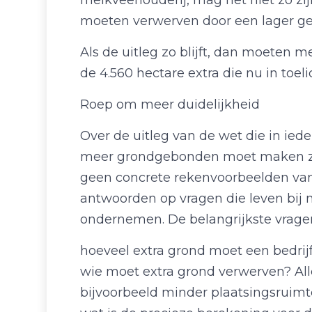
melkveehouderij, mag het niet zo zij
moeten verwerven door een lager g
Als de uitleg zo blijft, dan moeten 
de 4.560 hectare extra die nu in toe
Roep om meer duidelijkheid
Over de uitleg van de wet die in ied
meer grondgebonden moet maken zijn n
geen concrete rekenvoorbeelden vanui
antwoorden op vragen die leven bij 
ondernemen. De belangrijkste vragen
hoeveel extra grond moet een bedrij
wie moet extra grond verwerven? Alle
bijvoorbeeld minder plaatsingsruim