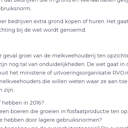
n dat bedrijven die in grond en vee-aantallen geli
ebruiksnorm.
meer bedrijven extra grond kopen of huren. Het ga
lichting bij de wet wordt genoemd.
er geval groei van de melkveehouderij ten opzicht
og tal van onduidelijkheden. De wet gaat in op 1
t het ministerie of uitvoeringsorganisatie RVO.n
melkveehouders die willen weten waar ze aan toe 
 zijn:
f hebben in 2016?
en boeren die groeien in fosfaatproductie ten opz
te hebben door lagere gebruiksnormen?