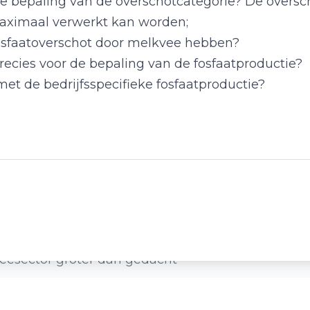
de bepaling van de overschotcategorie? De oversc
maximaal verwerkt kan worden;
fosfaatoverschot door melkvee hebben?
recies voor de bepaling van de fosfaatproductie?
 de bedrijfsspecifieke fosfaatproductie?
eesector groter dan gedacht