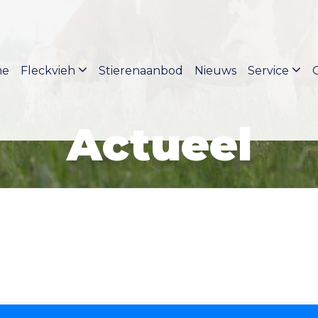
me
Fleckvieh
Stierenaanbod
Nieuws
Service
Actueel