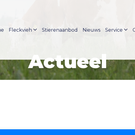
me
Fleckvieh
Stierenaanbod
Nieuws
Service
Actueel