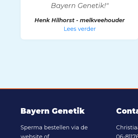
Bayern Genetik!"
Henk Hilhorst - melkveehouder
Lees verder
Bayern Genetik
Cont
Sperma bestellen via de
Christi
website of
06-8117