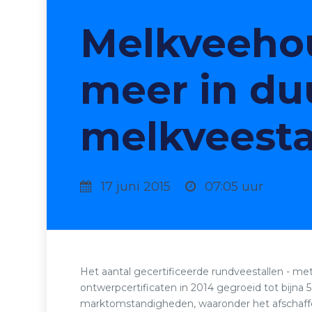
Melkveehou
meer in d
melkveesta
17 juni 2015
07:05 uur
Het aantal gecertificeerde rundveestallen - m
ontwerpcertificaten in 2014 gegroeid tot bijna 
marktomstandigheden, waaronder het afschaffe