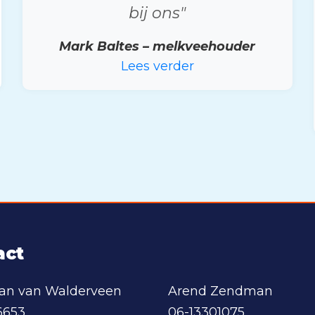
bij ons"
Mark Baltes – melkveehouder
Lees verder
act
aan van Walderveen
Arend Zendman
6653
06-13301075