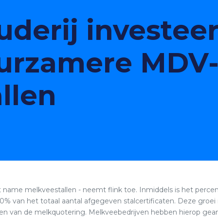
derij investeer
uurzamere MDV
llen
et name melkveestallen - neemt flink toe. Inmiddels is het per
50% van het totaal aantal afgegeven stalcertificaten. Deze groei 
n van de melkquotering. Melkveebedrijven hebben hierop geanti